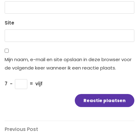
Site
Mijn naam, e-mail en site opslaan in deze browser voor
de volgende keer wanneer ik een reactie plaats.
7
−
=
vijf
Bericht
Previous
Previous Post
Post