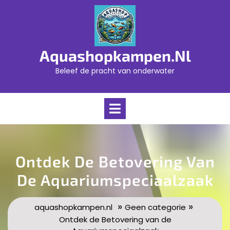
Skip
to
content
Aquashopkampen.nl
Beleef de pracht van onderwater
Open
Menu
Ontdek De Betovering Van
De Aquariumspeciaalzaak
»
»
aquashopkampen.nl
Geen categorie
Ontdek de Betovering van de