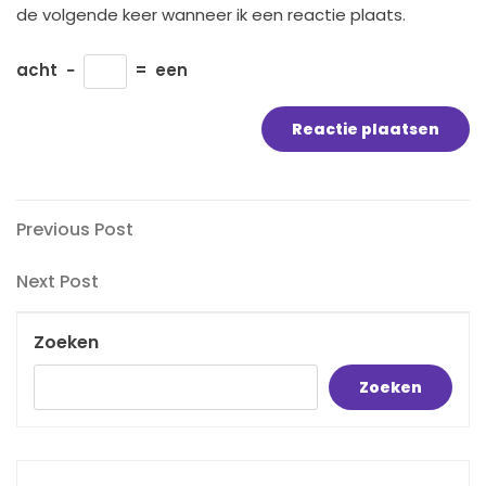
de volgende keer wanneer ik een reactie plaats.
acht
−
=
een
Bericht
Previous
Previous Post
Post
navigatie
Next
Next Post
Post
Zoeken
Zoeken