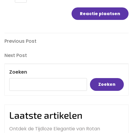
Bericht
Previous
Previous Post
Post
navigatie
Next
Next Post
Post
Zoeken
Zoeken
Laatste artikelen
Ontdek de Tijdloze Elegantie van Rotan