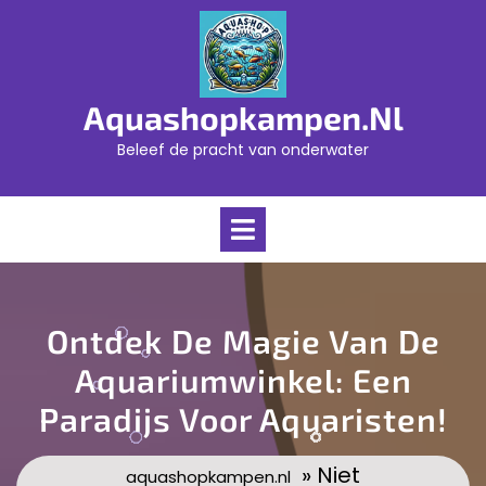
Skip
to
content
Aquashopkampen.nl
Beleef de pracht van onderwater
Open
Menu
Ontdek De Magie Van De
Aquariumwinkel: Een
Paradijs Voor Aquaristen!
» Niet
aquashopkampen.nl