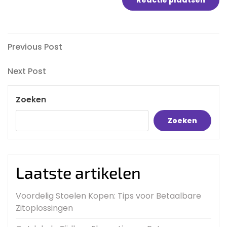
Bericht
Previous
Previous Post
Post
navigatie
Next
Next Post
Post
Zoeken
Zoeken
Laatste artikelen
Voordelig Stoelen Kopen: Tips voor Betaalbare
Zitoplossingen