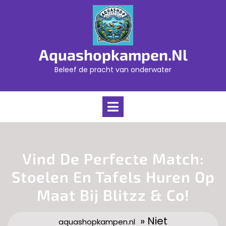
Skip
to
content
Aquashopkampen.nl
Beleef de pracht van onderwater
Open
Menu
Vind De Perfecte Match:
Stoelen En Tafels Huren Op
Maat Bij Blitzz & Co!
» Niet
aquashopkampen.nl