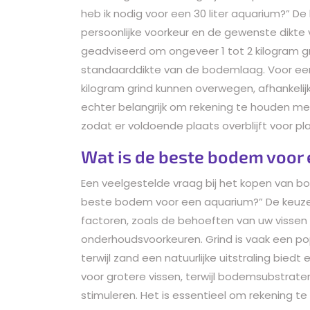
heb ik nodig voor een 30 liter aquarium?” De
persoonlijke voorkeur en de gewenste dikt
geadviseerd om ongeveer 1 tot 2 kilogram gr
standaarddikte van de bodemlaag. Voor een 
kilogram grind kunnen overwegen, afhankelij
echter belangrijk om rekening te houden met
zodat er voldoende plaats overblijft voor pl
Wat is de beste bodem voor
Een veelgestelde vraag bij het kopen van b
beste bodem voor een aquarium?” De keuze
factoren, zoals de behoeften van uw vissen
onderhoudsvoorkeuren. Grind is vaak een pop
terwijl zand een natuurlijke uitstraling biedt 
voor grotere vissen, terwijl bodemsubstrate
stimuleren. Het is essentieel om rekening t