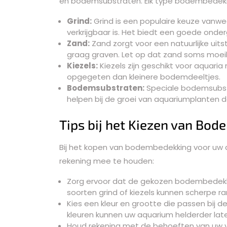
en bodemsubstraten. Elk type bodembedekki
Grind:
Grind is een populaire keuze vanwe
verkrijgbaar is. Het biedt een goede onde
Zand:
Zand zorgt voor een natuurlijke uitst
graag graven. Let op dat zand soms moeilijk
Kiezels:
Kiezels zijn geschikt voor aquari
opgegeten dan kleinere bodemdeeltjes.
Bodemsubstraten:
Speciale bodemsubstr
helpen bij de groei van aquariumplanten 
Tips bij het Kiezen van Bo
Bij het kopen van bodembedekking voor uw a
rekening mee te houden:
Zorg ervoor dat de gekozen bodembedekkin
soorten grind of kiezels kunnen scherpe 
Kies een kleur en grootte die passen bij de 
kleuren kunnen uw aquarium helderder laten
Houd rekening met de behoeften van uw v