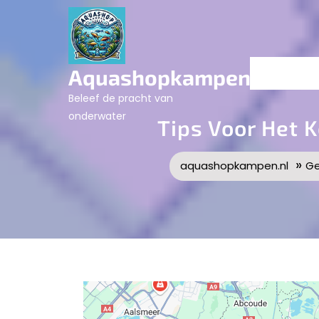
Skip
to
content
Aquashopkampen.nl
Beleef de pracht van
onderwater
Tips Voor Het
»
aquashopkampen.nl
Ge