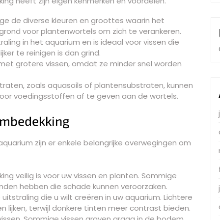
ng heeft zijn eigen kenmerken en voordelen.
ge de diverse kleuren en groottes waarin het
rgrond voor plantenwortels om zich te verankeren.
raling in het aquarium en is ideaal voor vissen die
er te reinigen is dan grind.
a met grotere vissen, omdat ze minder snel worden
aten, zoals aquasoils of plantensubstraten, kunnen
door voedingsstoffen af te geven aan de wortels.
dembedekking
quarium zijn er enkele belangrijke overwegingen om
g veilig is voor uw vissen en planten. Sommige
randen hebben die schade kunnen veroorzaken.
uitstraling die u wilt creëren in uw aquarium. Lichtere
 lijken, terwijl donkere tinten meer contrast bieden.
issen. Sommige vissen graven graag in de bodem,