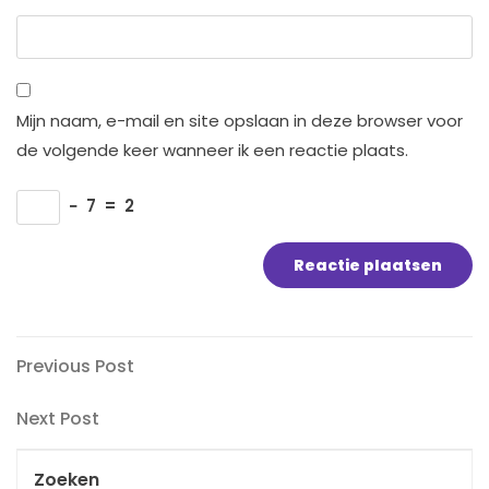
Mijn naam, e-mail en site opslaan in deze browser voor
de volgende keer wanneer ik een reactie plaats.
−
7
=
2
Bericht
Previous
Previous Post
Post
navigatie
Next
Next Post
Post
Zoeken