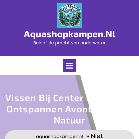
Skip
to
content
Aquashopkampen.nl
Beleef de pracht van onderwater
Open
Menu
Vissen Bij Center Parcs: Een
Ontspannen Avontuur In De
Natuur
» Niet
aquashopkampen.nl