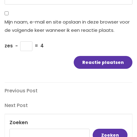
Mijn naam, e-mail en site opslaan in deze browser voor
de volgende keer wanneer ik een reactie plaats.
zes
−
=
4
Bericht
Previous
Previous Post
Post
navigatie
Next
Next Post
Post
Zoeken
Zoeken