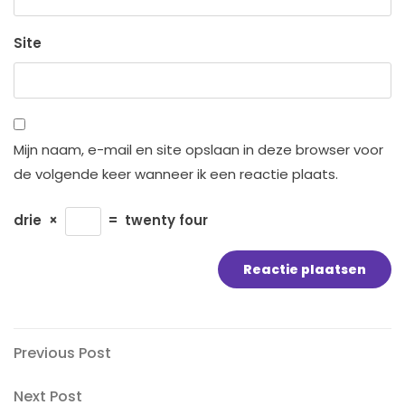
Site
Mijn naam, e-mail en site opslaan in deze browser voor
de volgende keer wanneer ik een reactie plaats.
drie
×
=
twenty four
Bericht
Previous
Previous Post
Post
navigatie
Next
Next Post