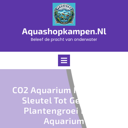
Skip
to
content
Aquashopkampen.nl
Beleef de pracht van onderwater
Open
Menu
CO2 Aquarium Kopen: De
Sleutel Tot Gezonde
Plantengroei In Uw
Aquarium