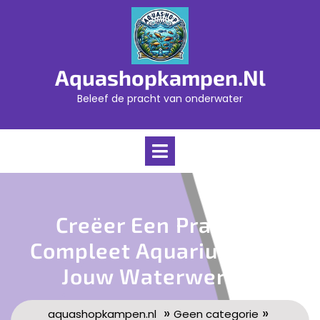
Skip
to
content
Aquashopkampen.nl
Beleef de pracht van onderwater
Open
Menu
Creëer Een Prachtig
Compleet Aquarium Voor
Jouw Waterwereld
»
»
aquashopkampen.nl
Geen categorie