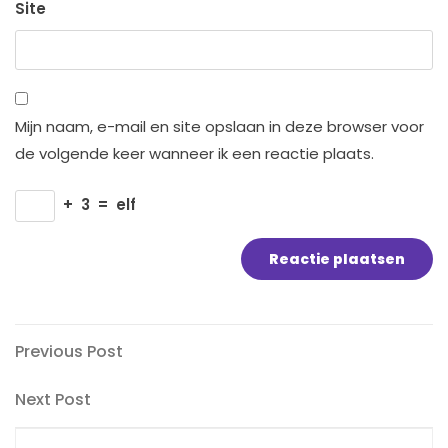
Site
Mijn naam, e-mail en site opslaan in deze browser voor
de volgende keer wanneer ik een reactie plaats.
+
3
=
elf
Bericht
Previous
Previous Post
Post
navigatie
Next
Next Post
Post