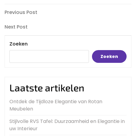
Bericht
Previous
Previous Post
Post
navigatie
Next
Next Post
Post
Zoeken
Zoeken
Laatste artikelen
Ontdek de Tijdloze Elegantie van Rotan
Meubelen
Stijlvolle RVS Tafel: Duurzaamheid en Elegantie in
uw Interieur