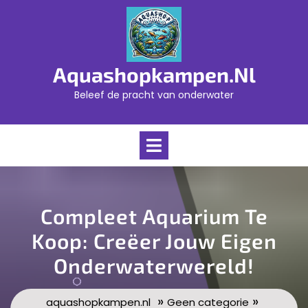
Skip
to
content
Aquashopkampen.nl
Beleef de pracht van onderwater
Open
Menu
Compleet Aquarium Te
Koop: Creëer Jouw Eigen
Onderwaterwereld!
»
»
aquashopkampen.nl
Geen categorie