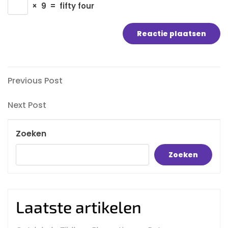
×
9
=
fifty four
Bericht
Previous
Previous Post
Post
navigatie
Next
Next Post
Post
Zoeken
Zoeken
Laatste artikelen