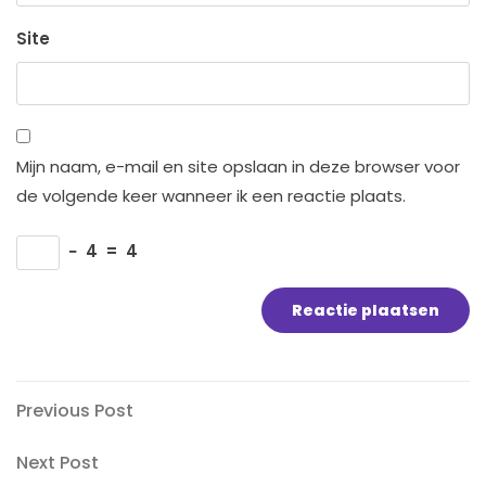
Site
Mijn naam, e-mail en site opslaan in deze browser voor
de volgende keer wanneer ik een reactie plaats.
−
4
=
4
Bericht
Previous
Previous Post
Post
navigatie
Next
Next Post