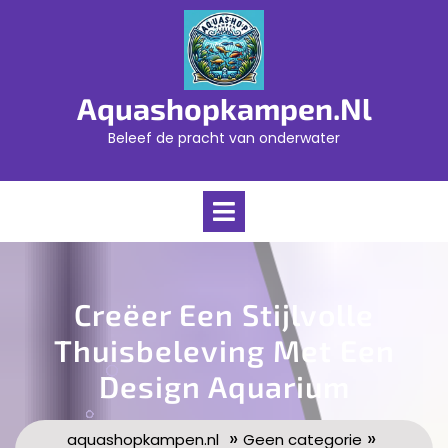
Skip
to
content
Aquashopkampen.nl
Beleef de pracht van onderwater
Open
Menu
Creëer Een Stijlvolle
Thuisbeleving Met Een
Design Aquarium
»
»
aquashopkampen.nl
Geen categorie