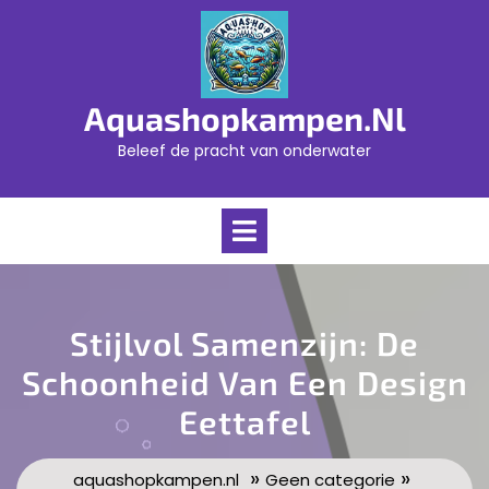
Skip
to
content
Aquashopkampen.nl
Beleef de pracht van onderwater
Open
Menu
Stijlvol Samenzijn: De
Schoonheid Van Een Design
Eettafel
»
»
aquashopkampen.nl
Geen categorie