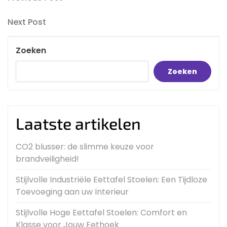
Bericht
Post
navigatie
Next
Next Post
Post
Zoeken
Zoeken
Laatste artikelen
CO2 blusser: de slimme keuze voor
brandveiligheid!
Stijlvolle Industriële Eettafel Stoelen: Een Tijdloze
Toevoeging aan uw Interieur
Stijlvolle Hoge Eettafel Stoelen: Comfort en
Klasse voor Jouw Eethoek