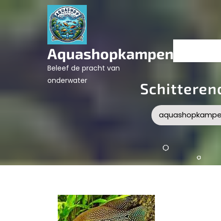
Skip
to
content
Aquashopkampen.nl
Beleef de pracht van
onderwater
Schitteren
aquashopkampen