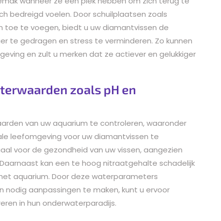
 gemak wanneer ze een plek hebben om zich terug te
ch bedreigd voelen. Door schuilplaatsen zoals
n toe te voegen, biedt u uw diamantvissen de
ier te gedragen en stress te verminderen. Zo kunnen
ving en zult u merken dat ze actiever en gelukkiger
aterwaarden zoals pH en
aarden van uw aquarium te controleren, waaronder
ale leefomgeving voor uw diamantvissen te
iaal voor de gezondheid van uw vissen, aangezien
Daarnaast kan een te hoog nitraatgehalte schadelijk
n het aquarium. Door deze waterparameters
n nodig aanpassingen te maken, kunt u ervoor
eren in hun onderwaterparadijs.