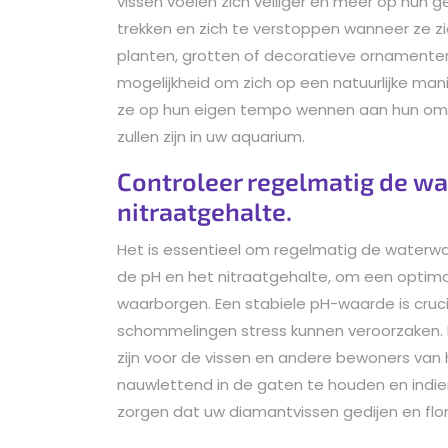
vissen voelen zich veiliger en meer op hun
trekken en zich te verstoppen wanneer ze zi
planten, grotten of decoratieve ornamente
mogelijkheid om zich op een natuurlijke man
ze op hun eigen tempo wennen aan hun omge
zullen zijn in uw aquarium.
Controleer regelmatig de w
nitraatgehalte.
Het is essentieel om regelmatig de waterw
de pH en het nitraatgehalte, om een optim
waarborgen. Een stabiele pH-waarde is cruc
schommelingen stress kunnen veroorzaken. 
zijn voor de vissen en andere bewoners va
nauwlettend in de gaten te houden en indie
zorgen dat uw diamantvissen gedijen en flor