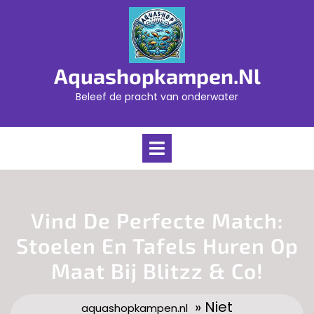
Skip
to
content
Aquashopkampen.nl
Beleef de pracht van onderwater
Open
Menu
Vind De Perfecte Match:
Stoelen En Tafels Huren Op
Maat Bij Blitzz & Co!
» Niet
aquashopkampen.nl