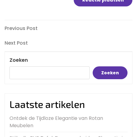
Bericht
Previous
Previous Post
Post
navigatie
Next
Next Post
Post
Zoeken
Zoeken
Laatste artikelen
Ontdek de Tijdloze Elegantie van Rotan
Meubelen