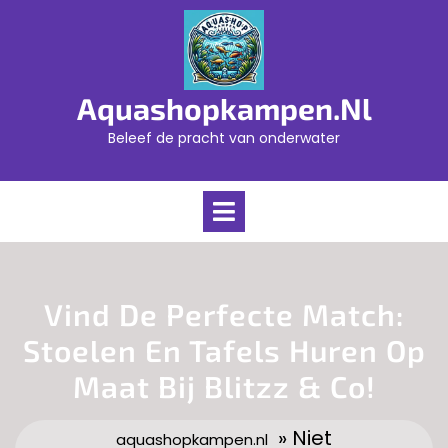
Skip
to
content
Aquashopkampen.nl
Beleef de pracht van onderwater
Open
Menu
Vind De Perfecte Match:
Stoelen En Tafels Huren Op
Maat Bij Blitzz & Co!
» Niet
aquashopkampen.nl