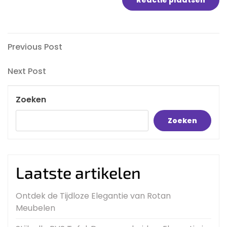
Bericht
Previous
Previous Post
Post
navigatie
Next
Next Post
Post
Zoeken
Zoeken
Laatste artikelen
Ontdek de Tijdloze Elegantie van Rotan
Meubelen