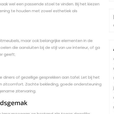
smaak wel een passende stoel te vinden. Bij het kiezen
ekening te houden met zowel esthetiek als
e zitmeubels, maar ook belangrijke elementen in de
elen die aansluiten bij de stijl van uw interieur, of ga
er geeft.
ge diners of gezellige gesprekken aan tafel. Let bij het
n zitcomfort. Zachte bekleding, goede ondersteuning
gename zitervaring.
udsgemak
die lang meegaan en bestand zijn tegen dagelijks