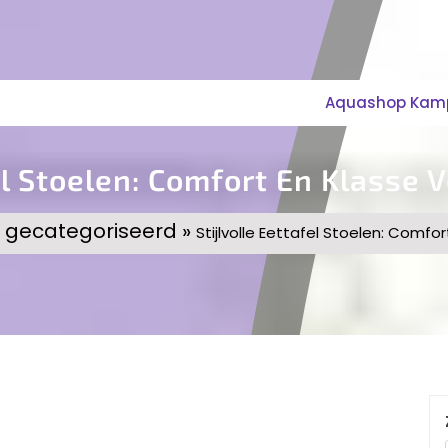
Aquashop Kampe
fel Stoelen: Comfort En Klasse
t gecategoriseerd »
Stijlvolle Eettafel Stoelen: Comf