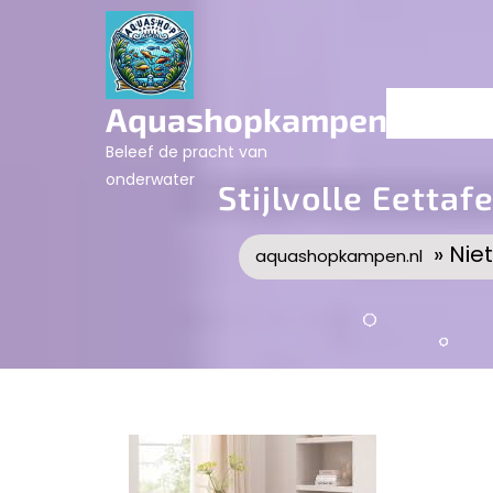
Skip
to
content
Aquashopkampen.nl
Beleef de pracht van
onderwater
Stijlvolle Eetta
» Nie
aquashopkampen.nl