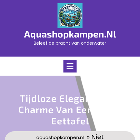
Skip
to
content
Aquashopkampen.nl
Beleef de pracht van onderwater
Open
Menu
Tijdloze Elegantie: De
Charme Van Een Witte
Eettafel
» Niet
aquashopkampen.nl