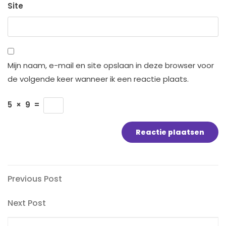
Site
Mijn naam, e-mail en site opslaan in deze browser voor
de volgende keer wanneer ik een reactie plaats.
5
×
9
=
Bericht
Previous
Previous Post
Post
navigatie
Next
Next Post
Post