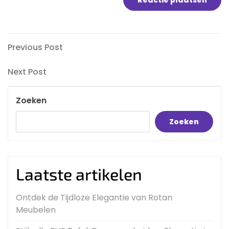
Bericht
Previous
Previous Post
Post
navigatie
Next
Next Post
Post
Zoeken
Zoeken
Laatste artikelen
Ontdek de Tijdloze Elegantie van Rotan
Meubelen