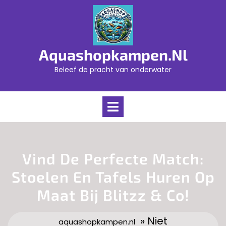
Skip
to
content
Aquashopkampen.nl
Beleef de pracht van onderwater
Open
Menu
Vind De Perfecte Match:
Stoelen En Tafels Huren Op
Maat Bij Blitzz & Co!
» Niet
aquashopkampen.nl