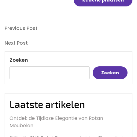
Bericht
Previous
Previous Post
Post
navigatie
Next
Next Post
Post
Zoeken
Zoeken
Laatste artikelen
Ontdek de Tijdloze Elegantie van Rotan
Meubelen