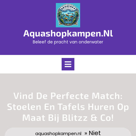
Skip
to
content
Aquashopkampen.nl
Beleef de pracht van onderwater
Open
Menu
Vind De Perfecte Match:
Stoelen En Tafels Huren Op
Maat Bij Blitzz & Co!
» Niet
aquashopkampen.nl