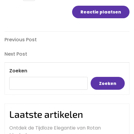
Bericht
Previous
Previous Post
Post
navigatie
Next
Next Post
Post
Zoeken
Zoeken
Laatste artikelen
Ontdek de Tijdloze Elegantie van Rotan