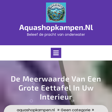
Skip
to
content
Aquashopkampen.nl
Beleef de pracht van onderwater
Open
Menu
De Meerwaarde Van Een
Grote Eettafel In Uw
Interieur
»
»
aquashopkampen.nl
Geen categorie