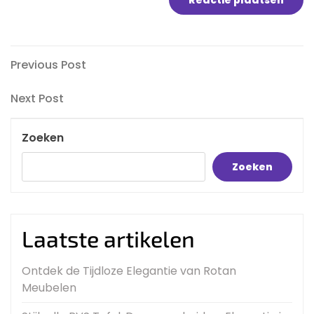
Bericht
Previous
Previous Post
Post
navigatie
Next
Next Post
Post
Zoeken
Zoeken
Laatste artikelen
Ontdek de Tijdloze Elegantie van Rotan
Meubelen