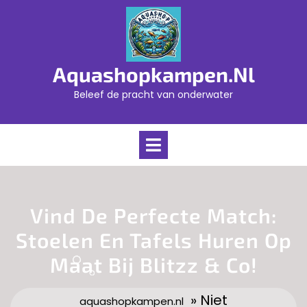
Skip
to
content
Aquashopkampen.nl
Beleef de pracht van onderwater
Open
Menu
Vind De Perfecte Match:
Stoelen En Tafels Huren Op
Maat Bij Blitzz & Co!
» Niet
aquashopkampen.nl