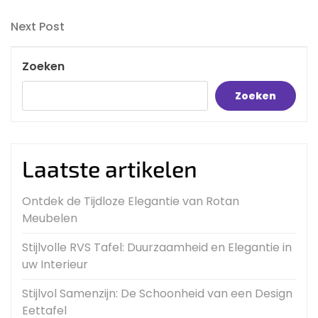
Post
navigatie
Next
Next Post
Post
Zoeken
Zoeken
Laatste artikelen
Ontdek de Tijdloze Elegantie van Rotan
Meubelen
Stijlvolle RVS Tafel: Duurzaamheid en Elegantie in
uw Interieur
Stijlvol Samenzijn: De Schoonheid van een Design
Eettafel