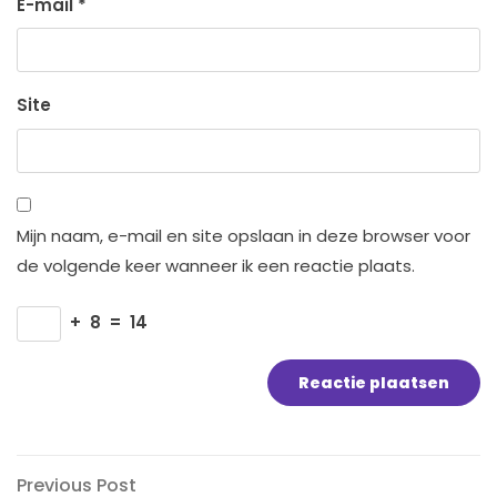
E-mail
*
Site
Mijn naam, e-mail en site opslaan in deze browser voor
de volgende keer wanneer ik een reactie plaats.
+
8
=
14
Bericht
Previous
Previous Post