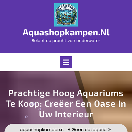
Skip
to
content
Aquashopkampen.nl
Beleef de pracht van onderwater
Open
Menu
Prachtige Hoog Aquariums
Te Koop: Creëer Een Oase In
Uw Interieur
»
»
aquashopkampen.nl
Geen categorie