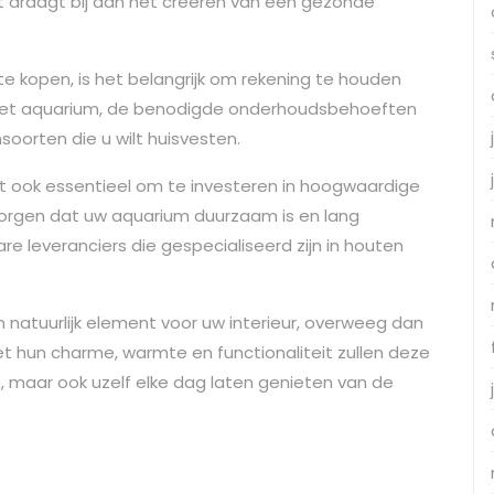
 draagt bij aan het creëren van een gezonde
e kopen, is het belangrijk om rekening te houden
 het aquarium, de benodigde onderhoudsbehoeften
soorten die u wilt huisvesten.
et ook essentieel om te investeren in hoogwaardige
orgen dat uw aquarium duurzaam is en lang
e leveranciers die gespecialiseerd zijn in houten
n natuurlijk element voor uw interieur, overweeg dan
 hun charme, warmte en functionaliteit zullen deze
n, maar ook uzelf elke dag laten genieten van de