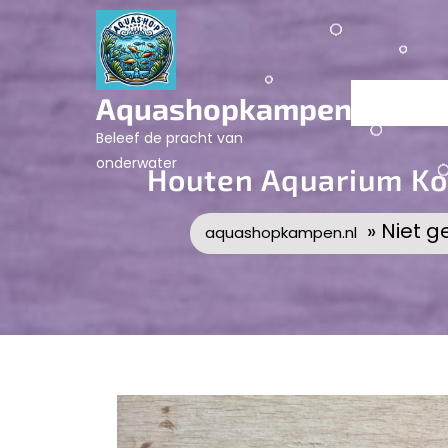
Skip
to
content
Aquashopkampen.nl
Beleef de pracht van
onderwater
Houten Aquarium Kop
» Niet g
aquashopkampen.nl