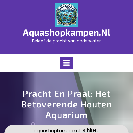
Skip
to
content
Aquashopkampen.nl
Beleef de pracht van onderwater
Open
Menu
Pracht En Praal: Het
Betoverende Houten
Aquarium
» Niet
aquashopkampen.nl