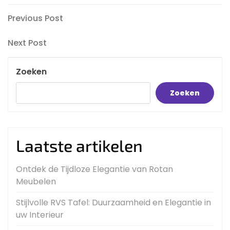
Bericht
Previous
Previous Post
Post
navigatie
Next
Next Post
Post
Zoeken
Zoeken
Laatste artikelen
Ontdek de Tijdloze Elegantie van Rotan
Meubelen
Stijlvolle RVS Tafel: Duurzaamheid en Elegantie in
uw Interieur