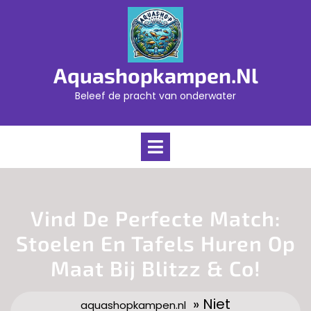
Skip
to
content
Aquashopkampen.nl
Beleef de pracht van onderwater
Open
Menu
Vind De Perfecte Match:
Stoelen En Tafels Huren Op
Maat Bij Blitzz & Co!
» Niet
aquashopkampen.nl