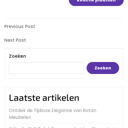
Bericht
Previous
Previous Post
Post
navigatie
Next
Next Post
Post
Zoeken
Zoeken
Laatste artikelen
Ontdek de Tijdloze Elegantie van Rotan
Meubelen