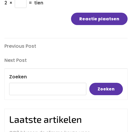
2
×
=
tien
Bericht
Previous
Previous Post
Post
navigatie
Next
Next Post
Post
Zoeken
Zoeken
Laatste artikelen