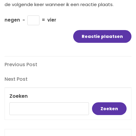
de volgende keer wanneer ik een reactie plaats.
negen
−
=
vier
Bericht
Previous
Previous Post
Post
navigatie
Next
Next Post
Post
Zoeken
Zoeken