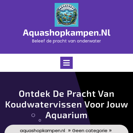
Skip
to
content
Aquashopkampen.nl
Beleef de pracht van onderwater
Open
Menu
Ontdek De Pracht Van
Koudwatervissen Voor Jouw
Aquarium
»
»
aquashopkampen.nl
Geen categorie