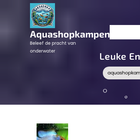
Skip
to
content
Aquashopkampen.nl
Beleef de pracht van
onderwater
Leuke En
aquashopkam