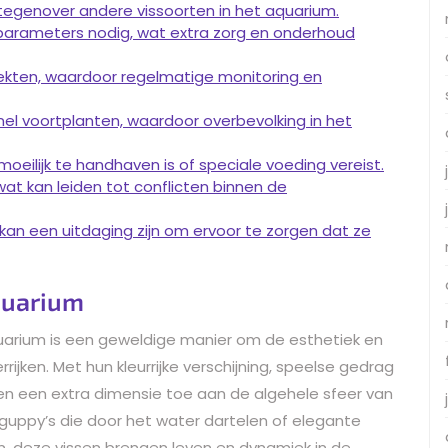
 tegenover andere vissoorten in het aquarium.
arameters nodig, wat extra zorg en onderhoud
iekten, waardoor regelmatige monitoring en
nel voortplanten, waardoor overbevolking in het
eilijk te handhaven is of speciale voeding vereist.
wat kan leiden tot conflicten binnen de
kan een uitdaging zijn om ervoor te zorgen dat ze
quarium
uarium is een geweldige manier om de esthetiek en
ijken. Met hun kleurrijke verschijning, speelse gedrag
n een extra dimensie toe aan de algehele sfeer van
guppy’s die door het water dartelen of elegante
, deze vissen brengen leven en dynamiek in de