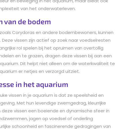
leur en beweging in het aquarium, maar biedt ook
omplexiteit van het onderwaterleven.
n van de bodem
, zoals Corydoras en andere bodembewoners, kunnen
Deze vissen zijn actief op zoek naar voedselresten
rijke rol spelen bij het opruimen van overtollig
ndelen en te grazen, dragen deze vissen bij aan een
arium. Dit helpt niet alleen om de waterkwaliteit te
uarium er netjes en verzorgd uitziet.
esse in het aquarium
ke vissen in je aquarium is dat ze speelsheid en
ving. Met hun levendige zwemgedrag, kleurrijke
en deze vissen een boeiende en dynamische sfeer in
ondzwemmen, jagen op voedsel of onderling
rlijke schoonheid en fascinerende gedragingen van