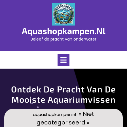
Skip
to
content
Aquashopkampen.nl
Beleef de pracht van onderwater
Open
Menu
Ontdek De Pracht Van De
Mooiste Aquariumvissen
» Niet
aquashopkampen.nl
gecategoriseerd »