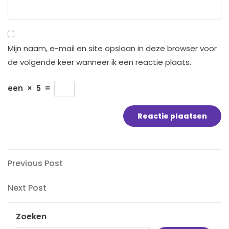
Mijn naam, e-mail en site opslaan in deze browser voor
de volgende keer wanneer ik een reactie plaats.
een
×
5
=
Bericht
Previous
Previous Post
Post
navigatie
Next
Next Post
Post
Zoeken