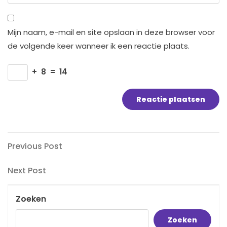
Mijn naam, e-mail en site opslaan in deze browser voor
de volgende keer wanneer ik een reactie plaats.
+
8
=
14
Bericht
Previous
Previous Post
Post
navigatie
Next
Next Post
Post
Zoeken
Zoeken