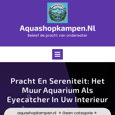
Skip
to
content
Aquashopkampen.nl
Beleef de pracht van onderwater
Open
Menu
Pracht En Sereniteit: Het
Muur Aquarium Als
Eyecatcher In Uw Interieur
»
»
aquashopkampen.nl
Geen categorie