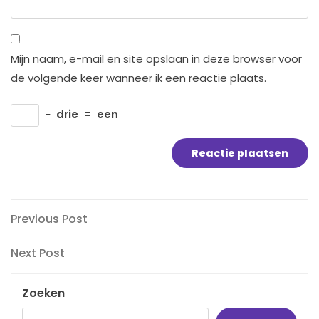
Mijn naam, e-mail en site opslaan in deze browser voor
de volgende keer wanneer ik een reactie plaats.
−
drie
=
een
Bericht
Previous
Previous Post
Post
navigatie
Next
Next Post
Post
Zoeken