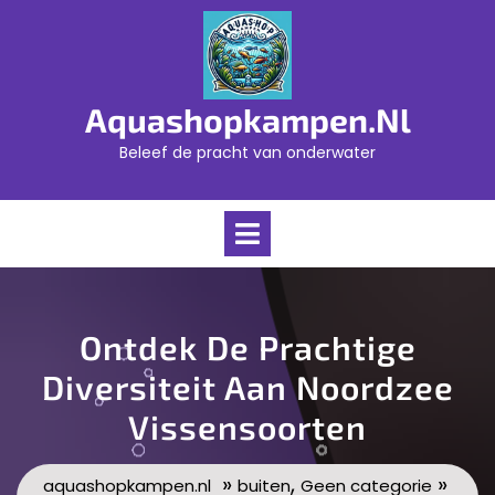
Skip
to
content
Aquashopkampen.nl
Beleef de pracht van onderwater
Open
Menu
Ontdek De Prachtige
Diversiteit Aan Noordzee
Vissensoorten
»
,
»
aquashopkampen.nl
buiten
Geen categorie