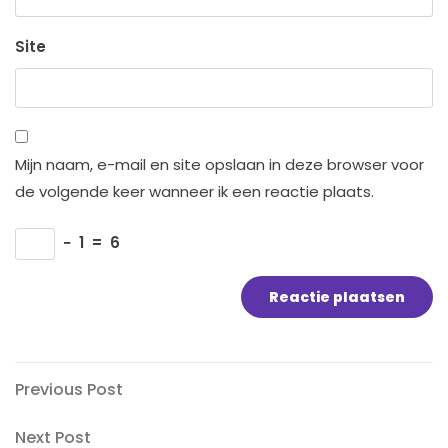
Site
Mijn naam, e-mail en site opslaan in deze browser voor
de volgende keer wanneer ik een reactie plaats.
−
1
=
6
Bericht
Previous
Previous Post
Post
navigatie
Next
Next Post