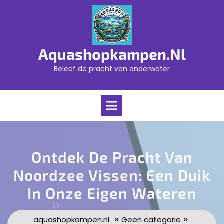
Skip
to
content
Aquashopkampen.nl
Beleef de pracht van onderwater
Open
Menu
Ontdek De Pracht Van
Noordzee Vissen: Een Duik
In Onze Eigen Wateren
»
»
aquashopkampen.nl
Geen categorie