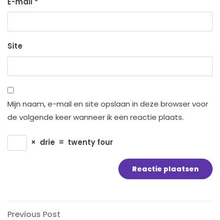
E-mail
*
Site
Mijn naam, e-mail en site opslaan in deze browser voor
de volgende keer wanneer ik een reactie plaats.
×
drie
=
twenty four
Bericht
Previous
Previous Post