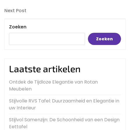
Post
navigatie
Next
Next Post
Post
Zoeken
Zoeken
Laatste artikelen
Ontdek de Tijdloze Elegantie van Rotan
Meubelen
Stijlvolle RVS Tafel: Duurzaamheid en Elegantie in
uw Interieur
Stijlvol Samenzijn: De Schoonheid van een Design
Eettafel