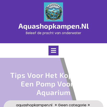
Skip
to
content
Aquashopkampen.nl
Beleef de pracht van onderwater
Open
Menu
Tips Voor Het Kopen Van
Een Pomp Voor Uw
Aquarium
»
»
aquashopkampen.nl
Geen categorie