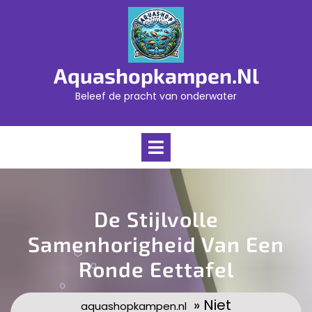
Skip
to
content
Aquashopkampen.nl
Beleef de pracht van onderwater
Open
Menu
De Stijlvolle
Samenhorigheid Van Een
Ronde Eettafel
» Niet
aquashopkampen.nl