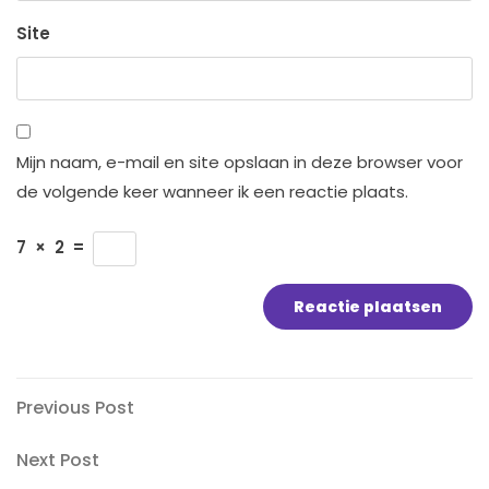
Site
Mijn naam, e-mail en site opslaan in deze browser voor
de volgende keer wanneer ik een reactie plaats.
7
×
2
=
Bericht
Previous
Previous Post
Post
navigatie
Next
Next Post
Post