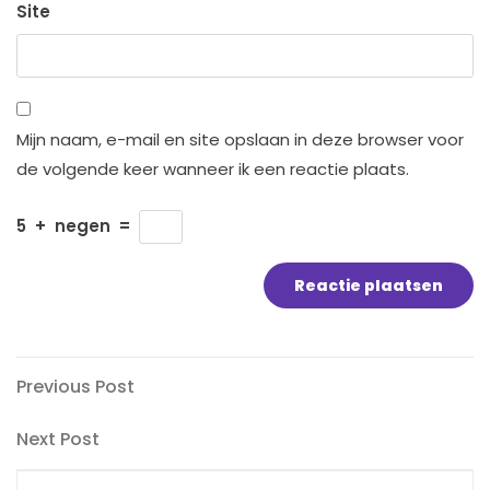
Site
Mijn naam, e-mail en site opslaan in deze browser voor
de volgende keer wanneer ik een reactie plaats.
5
+
negen
=
Bericht
Previous
Previous Post
Post
navigatie
Next
Next Post
Post