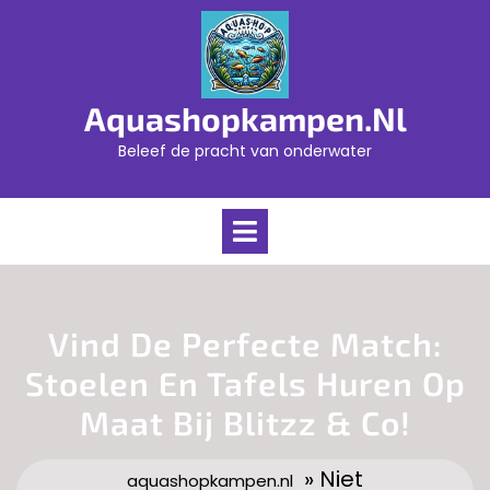
Skip
to
content
Aquashopkampen.nl
Beleef de pracht van onderwater
Open
Menu
Vind De Perfecte Match:
Stoelen En Tafels Huren Op
Maat Bij Blitzz & Co!
» Niet
aquashopkampen.nl