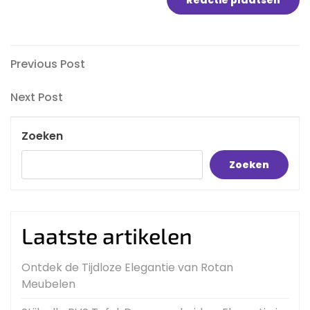
Bericht
Previous
Previous Post
Post
navigatie
Next
Next Post
Post
Zoeken
Zoeken
Laatste artikelen
Ontdek de Tijdloze Elegantie van Rotan
Meubelen