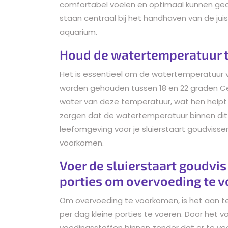
comfortabel voelen en optimaal kunnen gedi
staan centraal bij het handhaven van de ju
aquarium.
Houd de watertemperatuur t
Het is essentieel om de watertemperatuur v
worden gehouden tussen 18 en 22 graden Cels
water van deze temperatuur, wat hen helpt o
zorgen dat de watertemperatuur binnen dit o
leefomgeving voor je sluierstaart goudviss
voorkomen.
Voer de sluierstaart goudvis
porties om overvoeding te 
Om overvoeding te voorkomen, is het aan t
per dag kleine porties te voeren. Door het v
voedingsstoffen binnen zonder dat er te vee