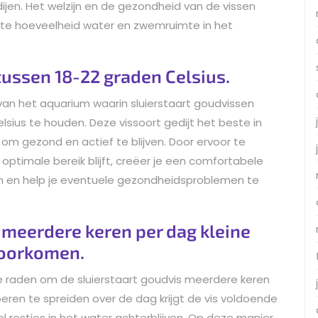
jen. Het welzijn en de gezondheid van de vissen
iste hoeveelheid water en zwemruimte in het
ussen 18-22 graden Celsius.
an het aquarium waarin sluierstaart goudvissen
ius te houden. Deze vissoort gedijt het beste in
m gezond en actief te blijven. Door ervoor te
ptimale bereik blijft, creëer je een comfortabele
en en help je eventuele gezondheidsproblemen te
 meerdere keren per dag kleine
voorkomen.
e raden om de sluierstaart goudvis meerdere keren
oeren te spreiden over de dag krijgt de vis voldoende
l restjes in het water achterblijven. Op deze manier