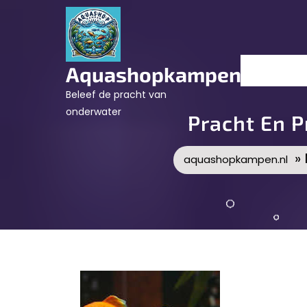
Skip
to
content
Aquashopkampen.nl
Beleef de pracht van
onderwater
Pracht En P
» 
aquashopkampen.nl