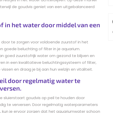
terwijl de goudvis geniet van een uitgebalanceerd
f in het water door middel van een
jt door te zorgen voor voldoende zuurstof in het
n goede beluchting of filter in je aquarium.
n goed zuurstofrijk water om gezond te blijven en
n in een kwalitatieve beluchtingssysteem of filter,
issen en draag je bij aan hun welzijn en vitaliteit.
il door regelmatig water te
rversen.
je sluierstaart goudvis op peil te houden door
odig te verversen. Door regelmatig waterparameters
n, kun je ervoor zorgen dat het aquariumwater schoon