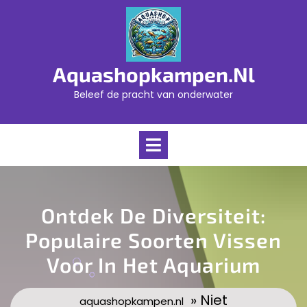
Skip
to
content
Aquashopkampen.nl
Beleef de pracht van onderwater
Open
Menu
Ontdek De Diversiteit:
Populaire Soorten Vissen
Voor In Het Aquarium
» Niet
aquashopkampen.nl