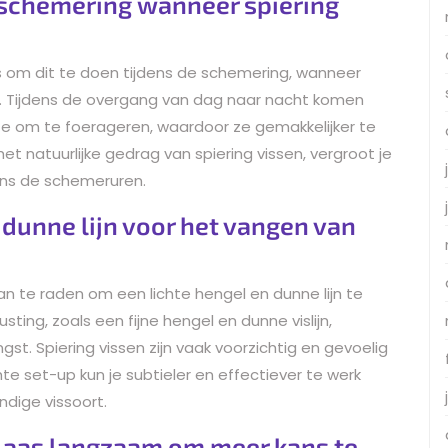
e schemering wanneer spiering
is om dit te doen tijdens de schemering, wanneer
s. Tijdens de overgang van dag naar nacht komen
kte om te foerageren, waardoor ze gemakkelijker te
et natuurlijke gedrag van spiering vissen, vergroot je
ens de schemeruren.
 dunne lijn voor het vangen van
an te raden om een lichte hengel en dunne lijn te
usting, zoals een fijne hengel en dunne vislijn,
st. Spiering vissen zijn vaak voorzichtig en gevoelig
e set-up kun je subtieler en effectiever te werk
ndige vissoort.
 aas langzaam om meer kans te