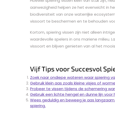
Hoewel spiering vissen klein van stuk zijn, 
aanwezigheid helpen ze het evenwicht in he
biodiversiteit van onze waterrijke ecosyste
vissoort te beschermen en te behouden voo
Kortom, spiering vissen zijn niet alleen in
waardevolle spelers in ons mariene milieu.
vissoort en blijven genieten van al het mooi
Vijf Tips voor Succesvol Spi
Zoek naar ondiepe wateren waar spiering v
Gebruik klein aas zoals kleine visjes of worm
Probeer te vissen tijdens de schemering wann
Gebruik een lichte hengel en dunne lijn voor
Wees geduldig en beweeg je aas langzaam
spiering.