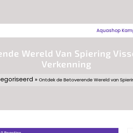
Aquashop Kampe
nde Wereld Van Spiering Vis
Verkenning
tegoriseerd »
Ontdek de Betoverende Wereld van Spieri
0 Reacties