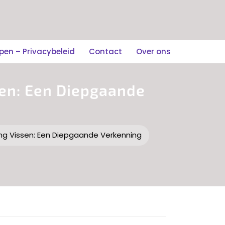
n – Privacybeleid
Contact
Over ons
sen: Een Diepgaande
ng Vissen: Een Diepgaande Verkenning