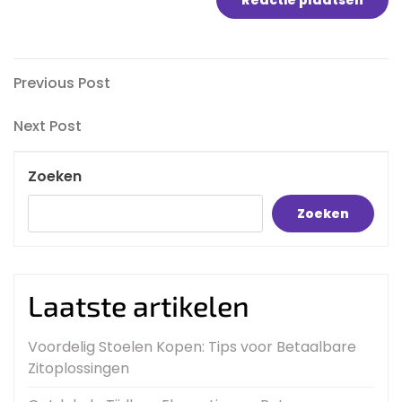
Bericht
Previous
Previous Post
Post
navigatie
Next
Next Post
Post
Zoeken
Zoeken
Laatste artikelen
Voordelig Stoelen Kopen: Tips voor Betaalbare
Zitoplossingen