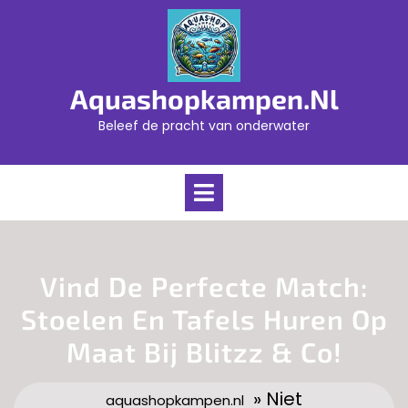
Skip
to
content
Aquashopkampen.nl
Beleef de pracht van onderwater
Open
Menu
Vind De Perfecte Match:
Stoelen En Tafels Huren Op
Maat Bij Blitzz & Co!
» Niet
aquashopkampen.nl