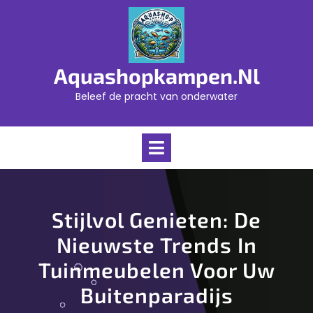
Skip
to
content
Aquashopkampen.nl
Beleef de pracht van onderwater
Open
Menu
Stijlvol Genieten: De
Nieuwste Trends In
Tuinmeubelen Voor Uw
Buitenparadijs