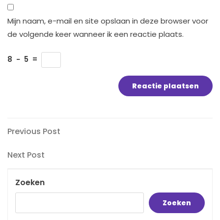
Mijn naam, e-mail en site opslaan in deze browser voor
de volgende keer wanneer ik een reactie plaats.
8
−
5
=
Bericht
Previous
Previous Post
Post
navigatie
Next
Next Post
Post
Zoeken
Zoeken