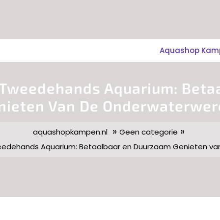
Aquashop Kampe
 Tweedehands Aquarium: Beta
nieten Van De Onderwaterwer
»
»
aquashopkampen.nl
Geen categorie
eedehands Aquarium: Betaalbaar en Duurzaam Genieten va