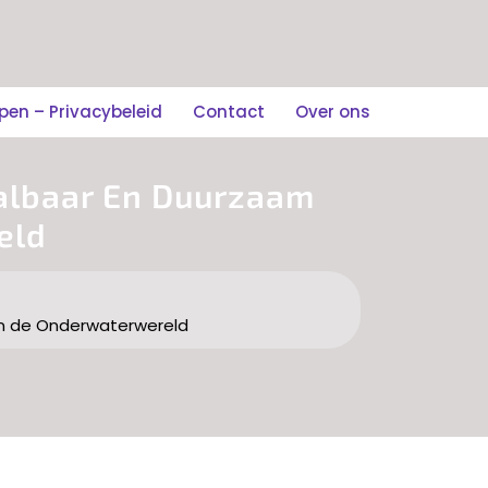
n – Privacybeleid
Contact
Over ons
albaar En Duurzaam
eld
n de Onderwaterwereld