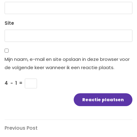
Site
Mijn naam, e-mail en site opslaan in deze browser voor
de volgende keer wanneer ik een reactie plaats.
4
−
1
=
Bericht
Previous
Previous Post
Post