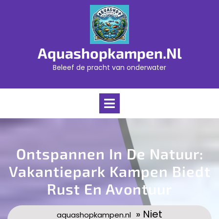
Skip
to
content
Aquashopkampen.nl
Beleef de pracht van onderwater
Open
Menu
Ontspannen In De Natuur:
Vakantiepark Kampen Biedt
Rust En Avontuur
» Niet
aquashopkampen.nl