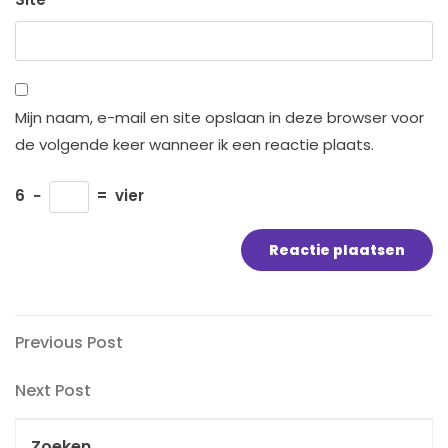
Mijn naam, e-mail en site opslaan in deze browser voor
de volgende keer wanneer ik een reactie plaats.
6
−
=
vier
Bericht
Previous
Previous Post
Post
navigatie
Next
Next Post
Post
Zoeken