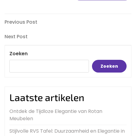
Bericht
Previous
Previous Post
Post
navigatie
Next
Next Post
Post
Zoeken
Zoeken
Laatste artikelen
Ontdek de Tijdloze Elegantie van Rotan
Meubelen
Stijlvolle RVS Tafel: Duurzaamheid en Elegantie in