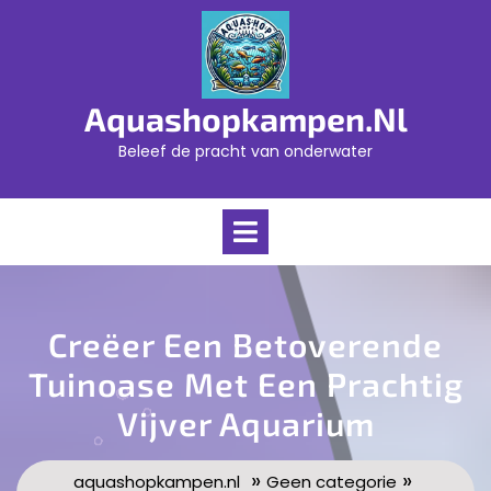
Skip
to
content
Aquashopkampen.nl
Beleef de pracht van onderwater
Open
Menu
Creëer Een Betoverende
Tuinoase Met Een Prachtig
Vijver Aquarium
»
»
aquashopkampen.nl
Geen categorie