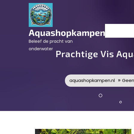
Skip
to
content
Aquashopkampen.nl
Beleef de pracht van
onderwater
Prachtige Vis Aq
»
aquashopkampen.nl
Geen