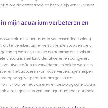
blijft om de gezondheid en het welzijn van uw vissen
t in mijn aquarium verbeteren en
kwaliteit in uw aquarium is van essentieel belang
 dit te bereiken, zijn er verschillende stappen die u
 regelmatig water te testen op parameters zoals pH,
ele onbalans snel kunt identificeren en corrigeren.
l om afvalstoffen te verwijderen en helder water te
ilter en het uitvoeren van waterverversingen helpen
teromgeving. Vergeet niet om geschikte
om chloor te neutraliseren en de biologische balans
pak kunt u genieten van een aquarium met optimale
ires om vissen te voeren en hoe