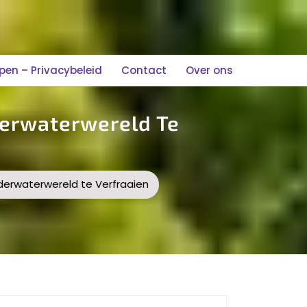
n – Privacybeleid
Contact
Over ons
derwaterwereld Te
derwaterwereld te Verfraaien