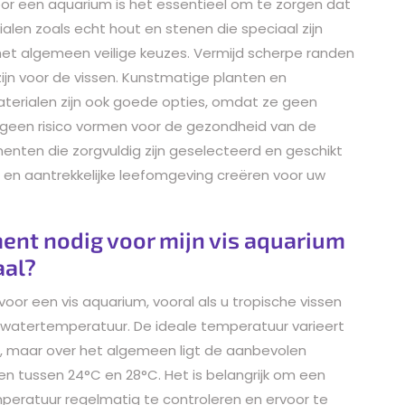
oor een aquarium is het essentieel om te zorgen dat
erialen zoals echt hout en stenen die speciaal zijn
r het algemeen veilige keuzes. Vermijd scherpe randen
 zijn voor de vissen. Kunstmatige planten en
terialen zijn ook goede opties, omdat ze geen
n geen risico vormen voor de gezondheid van de
menten die zorgvuldig zijn geselecteerd en geschikt
ige en aantrekkelijke leefomgeving creëren voor uw
ent nodig voor mijn vis aquarium
aal?
oor een vis aquarium, vooral als u tropische vissen
e watertemperatuur. De ideale temperatuur varieert
ft, maar over het algemeen ligt de aanbevolen
n tussen 24°C en 28°C. Het is belangrijk om een
ratuur regelmatig te controleren en ervoor te