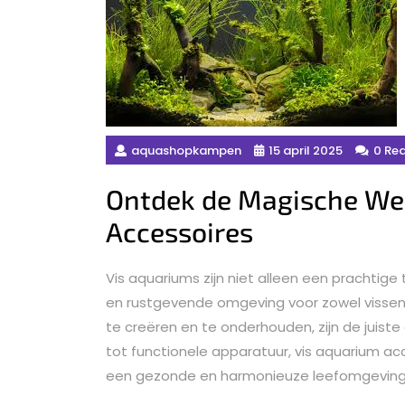
aquashopkampen
15 april 2025
0 Rea
Ontdek de Magische Wer
Accessoires
Vis aquariums zijn niet alleen een prachtig
en rustgevende omgeving voor zowel vissen
te creëren en te onderhouden, zijn de juist
tot functionele apparatuur, vis aquarium acc
een gezonde en harmonieuze leefomgeving