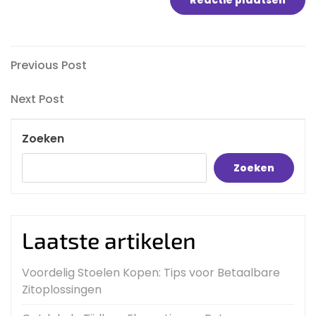
Bericht
Previous
Previous Post
Post
navigatie
Next
Next Post
Post
Zoeken
Zoeken
Laatste artikelen
Voordelig Stoelen Kopen: Tips voor Betaalbare
Zitoplossingen