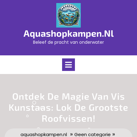
Skip
to
content
Aquashopkampen.nl
Beleef de pracht van onderwater
Open
Menu
Ontdek De Magie Van Vis
Kunstaas: Lok De Grootste
Roofvissen!
»
»
aquashopkampen.nl
Geen categorie