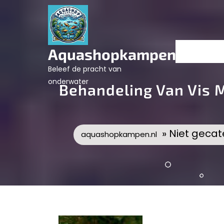
Skip
to
content
Aquashopkampen.nl
Beleef de pracht van
onderwater
Behandeling Van Vis M
» Niet gecat
aquashopkampen.nl