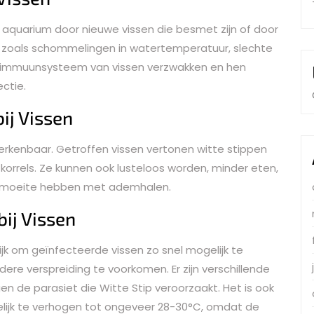
 aquarium door nieuwe vissen die besmet zijn of door
 zoals schommelingen in watertemperatuur, slechte
et immuunsysteem van vissen verzwakken en hen
ctie.
ij Vissen
herkenbaar. Getroffen vissen vertonen witte stippen
utkorrels. Ze kunnen ook lusteloos worden, minder eten,
n moeite hebben met ademhalen.
bij Vissen
ijk om geïnfecteerde vissen zo snel mogelijk te
ere verspreiding te voorkomen. Er zijn verschillende
gen de parasiet die Witte Stip veroorzaakt. Het is ook
lijk te verhogen tot ongeveer 28-30°C, omdat de